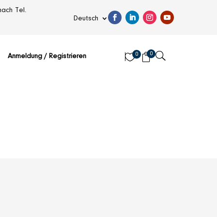
ach Tel.
Deutsch
0
U
0


Anmeldung / Registrieren